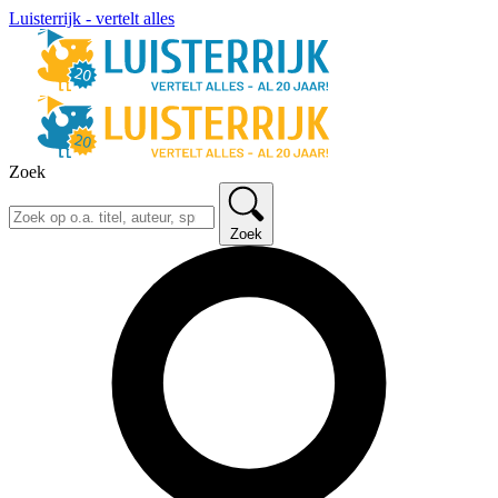
Luisterrijk - vertelt alles
Zoek
Zoek