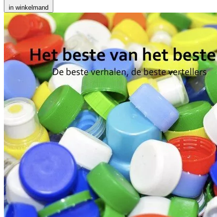
in winkelmand