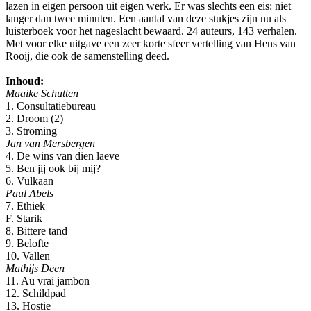
lazen in eigen persoon uit eigen werk. Er was slechts een eis: niet
langer dan twee minuten. Een aantal van deze stukjes zijn nu als
luisterboek voor het nageslacht bewaard. 24 auteurs, 143 verhalen.
Met voor elke uitgave een zeer korte sfeer vertelling van Hens van
Rooij, die ook de samenstelling deed.
Inhoud:
Maaike Schutten
1. Consultatiebureau
2. Droom (2)
3. Stroming
Jan van Mersbergen
4. De wins van dien laeve
5. Ben jij ook bij mij?
6. Vulkaan
Paul Abels
7. Ethiek
F. Starik
8. Bittere tand
9. Belofte
10. Vallen
Mathijs Deen
11. Au vrai jambon
12. Schildpad
13. Hostie