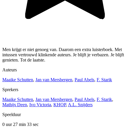
Men krijgt er niet genoeg van. Daarom een extra luisterboek. Met
intussen vertrouwd klinkende auteurs. Je blijft je verbazen. Je blijft
genieten. Tot de laatste.
Auteurs
Maaike Schutten
,
Jan van Mersbergen
,
Paul Abels
,
F. Starik
Sprekers
Maaike Schutten
,
Jan van Mersbergen
,
Paul Abels
,
F. Starik
,
Mathijs Deen
,
Ivo Victoria
,
KHOP
,
A.L. Snijders
Speelduur
0 uur 27 min
33 sec