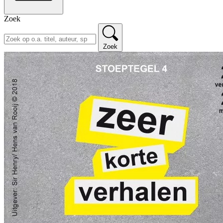
Zoek
Zoek