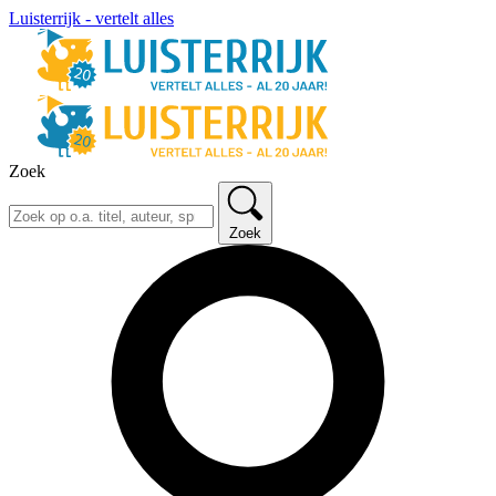
Luisterrijk - vertelt alles
Zoek
Zoek