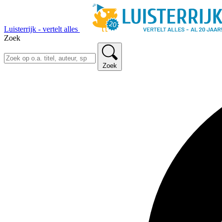
Luisterrijk - vertelt alles
Zoek
Zoek