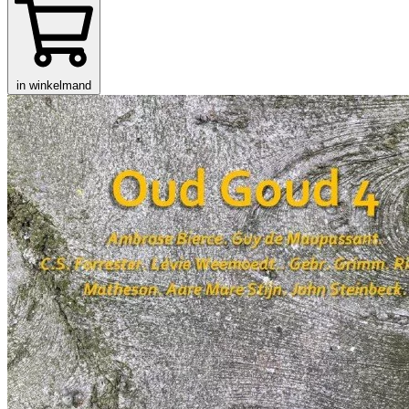
in winkelmand