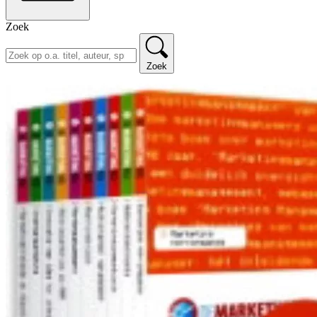
Zoek
Zoek