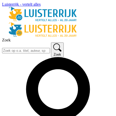
Luisterrijk - vertelt alles
Zoek
Zoek