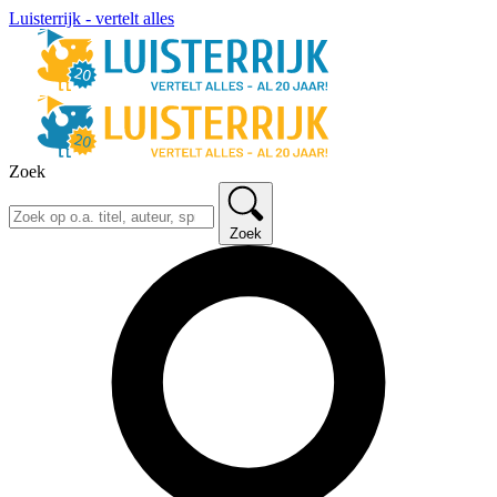
Luisterrijk - vertelt alles
Zoek
Zoek