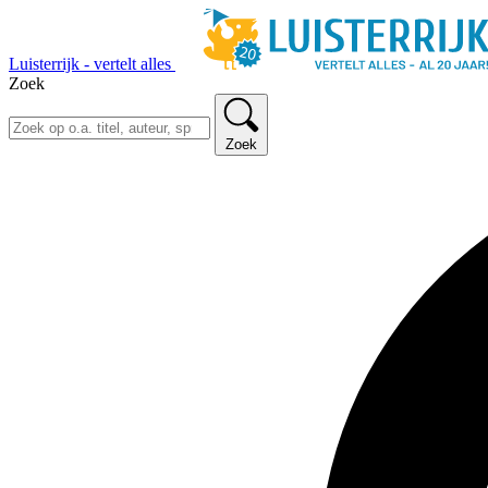
Luisterrijk - vertelt alles
Zoek
Zoek