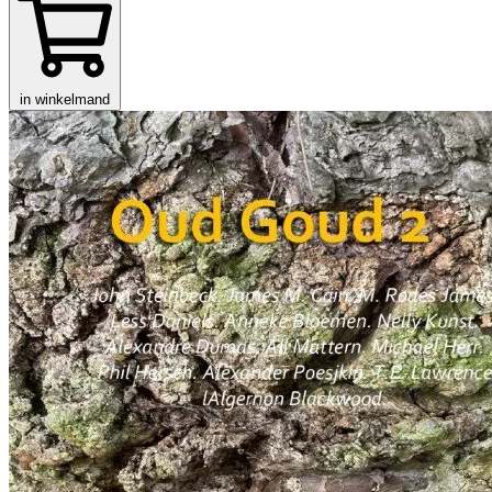
in winkelmand