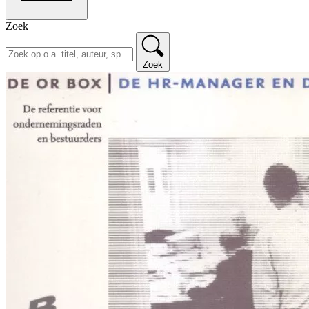
Zoek
Zoek