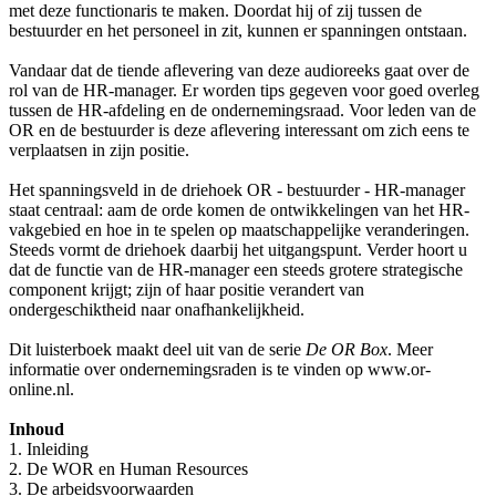
met deze functionaris te maken. Doordat hij of zij tussen de
bestuurder en het personeel in zit, kunnen er spanningen ontstaan.
Vandaar dat de tiende aflevering van deze audioreeks gaat over de
rol van de HR-manager. Er worden tips gegeven voor goed overleg
tussen de HR-afdeling en de ondernemingsraad. Voor leden van de
OR en de bestuurder is deze aflevering interessant om zich eens te
verplaatsen in zijn positie.
Het spanningsveld in de driehoek OR - bestuurder - HR-manager
staat centraal: aam de orde komen de ontwikkelingen van het HR-
vakgebied en hoe in te spelen op maatschappelijke veranderingen.
Steeds vormt de driehoek daarbij het uitgangspunt. Verder hoort u
dat de functie van de HR-manager een steeds grotere strategische
component krijgt; zijn of haar positie verandert van
ondergeschiktheid naar onafhankelijkheid.
Dit luisterboek maakt deel uit van de serie
De OR Box
. Meer
informatie over ondernemingsraden is te vinden op www.or-
online.nl.
Inhoud
1. Inleiding
2. De WOR en Human Resources
3. De arbeidsvoorwaarden