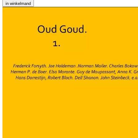
in winkelmand