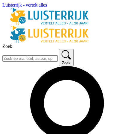
Luisterrijk - vertelt alles
Zoek
Zoek