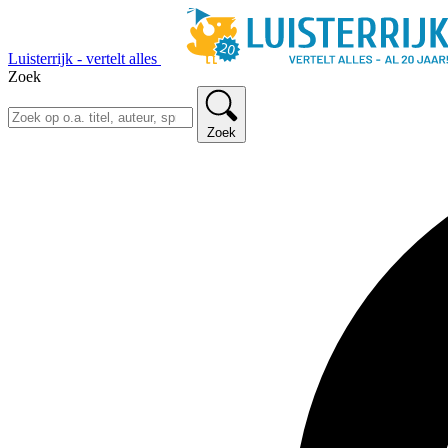
Luisterrijk - vertelt alles
Zoek
Zoek