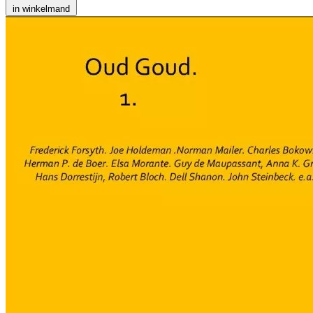
in winkelmand