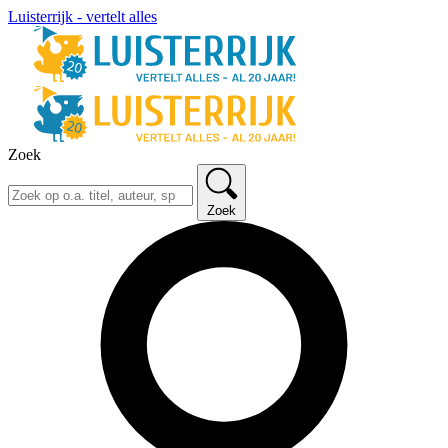
Luisterrijk - vertelt alles
Zoek
Zoek