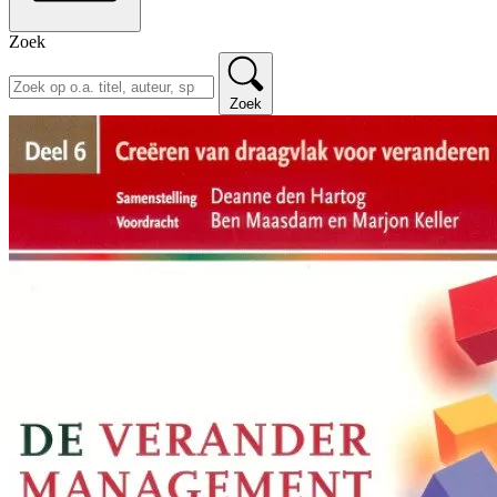
Zoek
Zoek