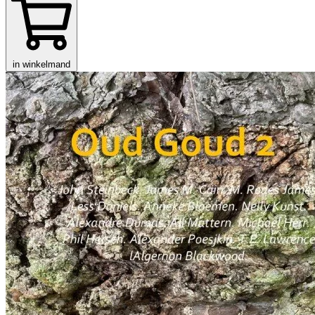
in winkelmand