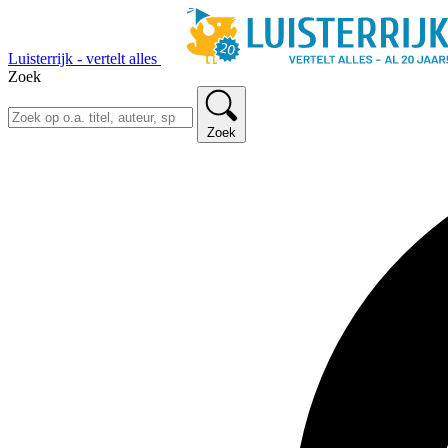
Luisterrijk - vertelt alles
Zoek
Zoek