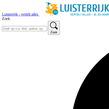
Luisterrijk - vertelt alles
Zoek
Zoek