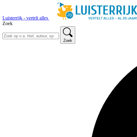
Luisterrijk - vertelt alles
Zoek
Zoek