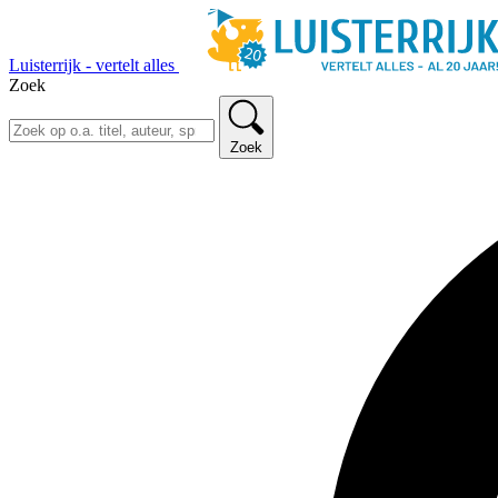
Luisterrijk - vertelt alles
Zoek
Zoek