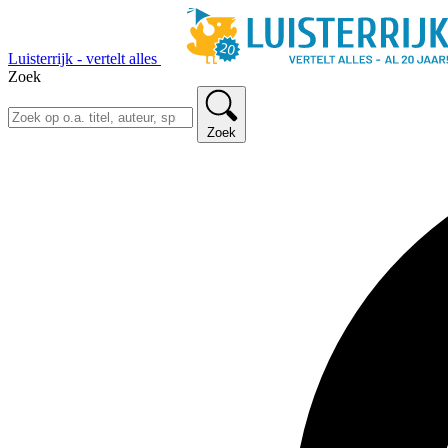
Luisterrijk - vertelt alles
Zoek
Zoek