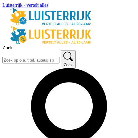
Luisterrijk - vertelt alles
Zoek
Zoek