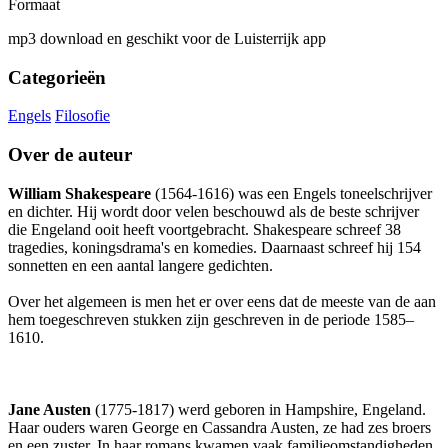
Formaat
mp3 download en geschikt voor de Luisterrijk app
Categorieën
Engels
Filosofie
Over de auteur
William Shakespeare
(1564-1616) was een Engels toneelschrijver
en dichter. Hij wordt door velen beschouwd als de beste schrijver
die Engeland ooit heeft voortgebracht. Shakespeare schreef 38
tragedies, koningsdrama's en komedies. Daarnaast schreef hij 154
sonnetten en een aantal langere gedichten.
Over het algemeen is men het er over eens dat de meeste van de aan
hem toegeschreven stukken zijn geschreven in de periode 1585–
1610.
Jane Austen
(1775-1817) werd geboren in Hampshire, Engeland.
Haar ouders waren George en Cassandra Austen, ze had zes broers
en een zuster. In haar romans kwamen vaak familieomstandigheden