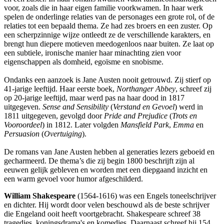
voor, zoals die in haar eigen familie voorkwamen. In haar werk
spelen de onderlinge relaties van de personages een grote rol, of de
relaties tot een bepaald thema. Ze had zes broers en een zuster. Op
een scherpzinnige wijze ontleedt ze de verschillende karakters, en
brengt hun diepere motieven meedogenloos naar buiten. Ze laat op
een subtiele, ironische manier haar minachting zien voor
eigenschappen als domheid, egoïsme en snobisme.
Ondanks een aanzoek is Jane Austen nooit getrouwd. Zij stierf op
41-jarige leeftijd. Haar eerste boek,
Northanger Abbey
, schreef zij
op 20-jarige leeftijd, maar werd pas na haar dood in 1817
uitgegeven.
Sense and Sensibility
(
Verstand en Gevoel
) werd in
1811 uitgegeven, gevolgd door
Pride and Prejudice
(
Trots en
Vooroordeel
) in 1812. Later volgden
Mansfield Park
,
Emma
en
Persuasion
(
Overtuiging
).
De romans van Jane Austen hebben al generaties lezers geboeid en
gecharmeerd. De thema’s die zij begin 1800 beschrijft zijn al
eeuwen gelijk gebleven en worden met een diepgaand inzicht en
een warm gevoel voor humor afgeschilderd.
William Shakespeare
(1564-1616) was een Engels toneelschrijver
en dichter. Hij wordt door velen beschouwd als de beste schrijver
die Engeland ooit heeft voortgebracht. Shakespeare schreef 38
tragedies, koningsdrama's en komedies. Daarnaast schreef hij 154