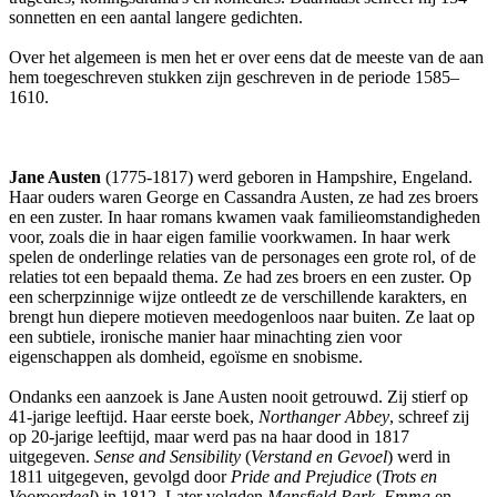
sonnetten en een aantal langere gedichten.
Over het algemeen is men het er over eens dat de meeste van de aan
hem toegeschreven stukken zijn geschreven in de periode 1585–
1610.
Jane Austen
(1775-1817) werd geboren in Hampshire, Engeland.
Haar ouders waren George en Cassandra Austen, ze had zes broers
en een zuster. In haar romans kwamen vaak familieomstandigheden
voor, zoals die in haar eigen familie voorkwamen. In haar werk
spelen de onderlinge relaties van de personages een grote rol, of de
relaties tot een bepaald thema. Ze had zes broers en een zuster. Op
een scherpzinnige wijze ontleedt ze de verschillende karakters, en
brengt hun diepere motieven meedogenloos naar buiten. Ze laat op
een subtiele, ironische manier haar minachting zien voor
eigenschappen als domheid, egoïsme en snobisme.
Ondanks een aanzoek is Jane Austen nooit getrouwd. Zij stierf op
41-jarige leeftijd. Haar eerste boek,
Northanger Abbey
, schreef zij
op 20-jarige leeftijd, maar werd pas na haar dood in 1817
uitgegeven.
Sense and Sensibility
(
Verstand en Gevoel
) werd in
1811 uitgegeven, gevolgd door
Pride and Prejudice
(
Trots en
Vooroordeel
) in 1812. Later volgden
Mansfield Park
,
Emma
en