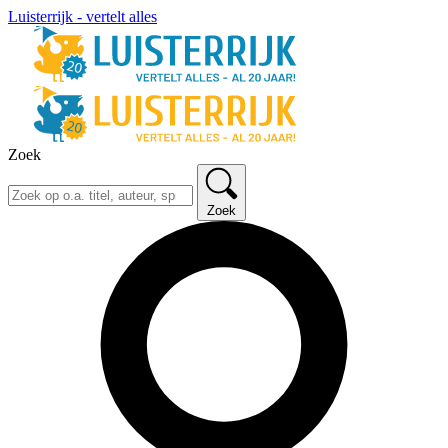
Luisterrijk - vertelt alles
Zoek
Zoek