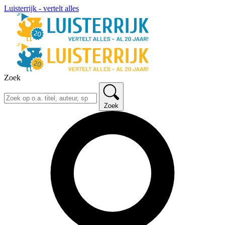
Luisterrijk - vertelt alles
Zoek
Zoek