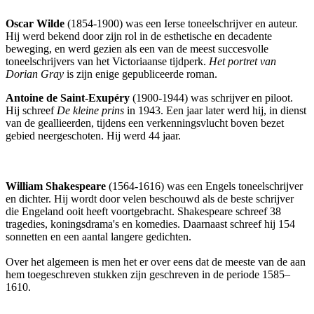
Oscar Wilde
(1854-1900) was een Ierse toneelschrijver en auteur.
Hij werd bekend door zijn rol in de esthetische en decadente
beweging, en werd gezien als een van de meest succesvolle
toneelschrijvers van het Victoriaanse tijdperk.
Het portret van
Dorian Gray
is zijn enige gepubliceerde roman.
Antoine de Saint-Exupéry
(1900-1944) was schrijver en piloot.
Hij schreef
De kleine prins
in 1943. Een jaar later werd hij, in dienst
van de geallieerden, tijdens een verkenningsvlucht boven bezet
gebied neergeschoten. Hij werd 44 jaar.
William Shakespeare
(1564-1616) was een Engels toneelschrijver
en dichter. Hij wordt door velen beschouwd als de beste schrijver
die Engeland ooit heeft voortgebracht. Shakespeare schreef 38
tragedies, koningsdrama's en komedies. Daarnaast schreef hij 154
sonnetten en een aantal langere gedichten.
Over het algemeen is men het er over eens dat de meeste van de aan
hem toegeschreven stukken zijn geschreven in de periode 1585–
1610.