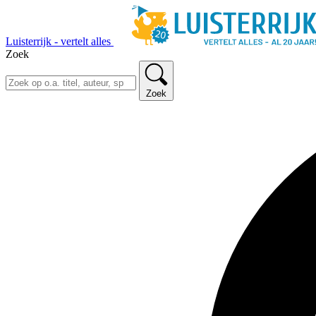
Luisterrijk - vertelt alles
Zoek
Zoek