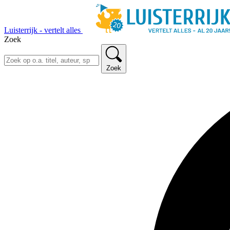
Luisterrijk - vertelt alles
Zoek
Zoek