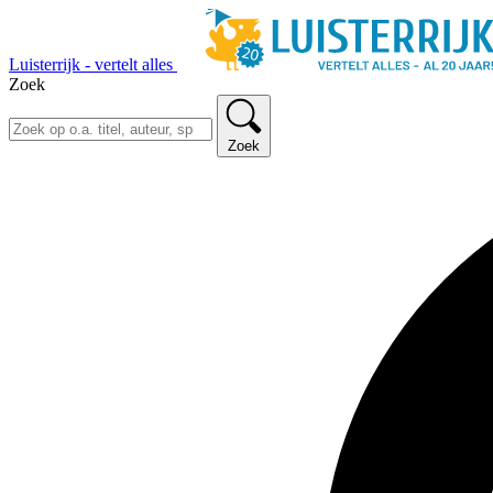
Luisterrijk - vertelt alles
Zoek
Zoek