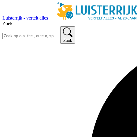
Luisterrijk - vertelt alles
Zoek
Zoek