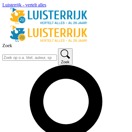
Luisterrijk - vertelt alles
Zoek
Zoek