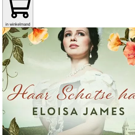
in winkelmand