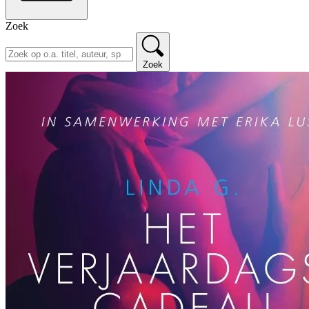
Zoek
Zoek