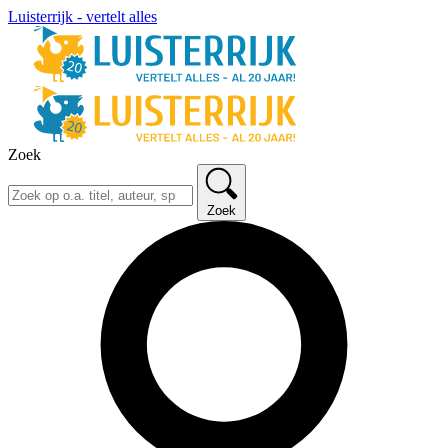
Luisterrijk - vertelt alles
Zoek
Zoek