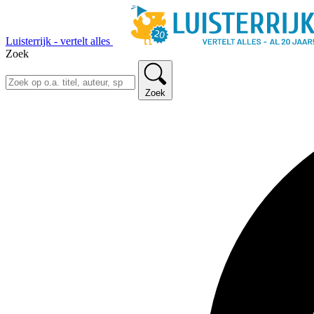
Luisterrijk - vertelt alles
Zoek
Zoek