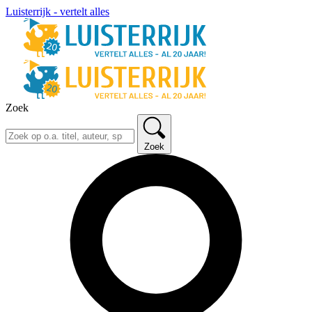
Luisterrijk - vertelt alles
Zoek
Zoek