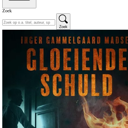
Zoek
Zoek