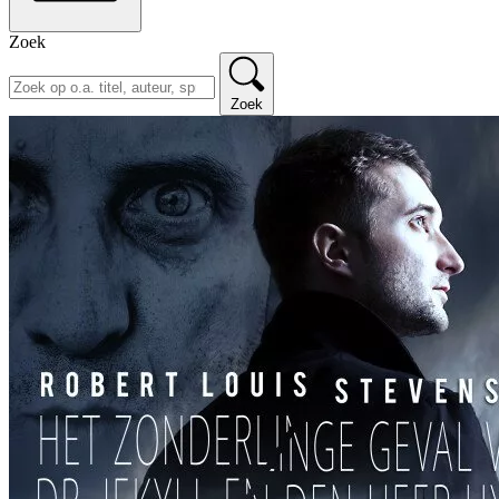
Zoek
Zoek