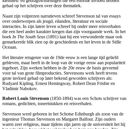
identiteit- en gedragswisselingen die een enorme invloed hebben
gehad op het schrijven over deze thematiek.
Naast zijn volprezen narratieven schreef Stevenson tal van essays
over onderwerpen als jeugd, eilanden, literatuur en sociale
interacties. In zijn latere leven schreef hij onder meer reisverhalen
die een heel ander karakter kregen dan zijn voorgaande werk. In het
boek
In The South Seas
(1891) laat hij een verwonderde maar ook
gemarkeerde blik zien op de geschiedenis en het leven in de Stille
Oceaan.
Het literaire reisgenre van de 19de eeuw is een lange tijd geliefd
gebleven, maar heeft in de loop van de vorige eeuw aan populariteit
ingeboet. Zijn werken hebben in de 20e eeuw de basis gevormd
voor tal van grote filmproducties. Stevensons werk heeft tevens
grote invloed gehad op later bekend geworden schrijvers als:
Rudyard Kipling, Ernest Hemingway, Robert Dean Frisbie en
Vladimir Nabokov.
Robert Louis Stevenson
(1850-1894) was een Schots schrijver van
romans, gedichten, toneelstukken en reisverhalen.
Stevenson werd geboren in het Schotse Edinburgh als zoon van de
ingenieur Thomas Stevenson en Margaret Balfour. Zijn ouders
waren zeer religieus, maar tijdens zijn jaren op de universiteit liet hij