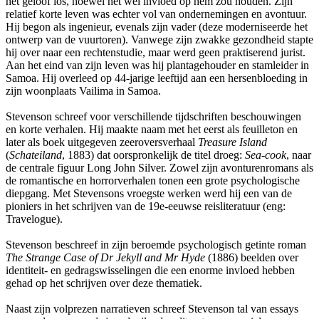
het geloof los, hoewel het wel invloed op hem zou houden. Zijn
relatief korte leven was echter vol van ondernemingen en avontuur.
Hij begon als ingenieur, evenals zijn vader (deze moderniseerde het
ontwerp van de vuurtoren). Vanwege zijn zwakke gezondheid stapte
hij over naar een rechtenstudie, maar werd geen praktiserend jurist.
Aan het eind van zijn leven was hij plantagehouder en stamleider in
Samoa. Hij overleed op 44-jarige leeftijd aan een hersenbloeding in
zijn woonplaats Vailima in Samoa.
Stevenson schreef voor verschillende tijdschriften beschouwingen
en korte verhalen. Hij maakte naam met het eerst als feuilleton en
later als boek uitgegeven zeeroversverhaal
Treasure Island
(
Schateiland
, 1883) dat oorspronkelijk de titel droeg:
Sea-cook
, naar
de centrale figuur Long John Silver. Zowel zijn avonturenromans als
de romantische en horrorverhalen tonen een grote psychologische
diepgang. Met Stevensons vroegste werken werd hij een van de
pioniers in het schrijven van de 19e-eeuwse reisliteratuur (eng:
Travelogue).
Stevenson beschreef in zijn beroemde psychologisch getinte roman
The Strange Case of Dr Jekyll and Mr Hyde
(1886) beelden over
identiteit- en gedragswisselingen die een enorme invloed hebben
gehad op het schrijven over deze thematiek.
Naast zijn volprezen narratieven schreef Stevenson tal van essays