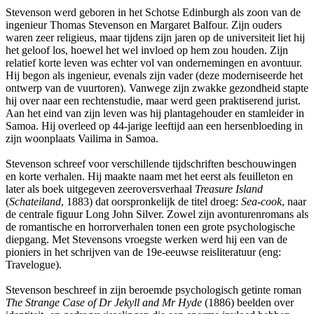
Stevenson werd geboren in het Schotse Edinburgh als zoon van de
ingenieur Thomas Stevenson en Margaret Balfour. Zijn ouders
waren zeer religieus, maar tijdens zijn jaren op de universiteit liet hij
het geloof los, hoewel het wel invloed op hem zou houden. Zijn
relatief korte leven was echter vol van ondernemingen en avontuur.
Hij begon als ingenieur, evenals zijn vader (deze moderniseerde het
ontwerp van de vuurtoren). Vanwege zijn zwakke gezondheid stapte
hij over naar een rechtenstudie, maar werd geen praktiserend jurist.
Aan het eind van zijn leven was hij plantagehouder en stamleider in
Samoa. Hij overleed op 44-jarige leeftijd aan een hersenbloeding in
zijn woonplaats Vailima in Samoa.
Stevenson schreef voor verschillende tijdschriften beschouwingen
en korte verhalen. Hij maakte naam met het eerst als feuilleton en
later als boek uitgegeven zeeroversverhaal
Treasure Island
(
Schateiland
, 1883) dat oorspronkelijk de titel droeg:
Sea-cook
, naar
de centrale figuur Long John Silver. Zowel zijn avonturenromans als
de romantische en horrorverhalen tonen een grote psychologische
diepgang. Met Stevensons vroegste werken werd hij een van de
pioniers in het schrijven van de 19e-eeuwse reisliteratuur (eng:
Travelogue).
Stevenson beschreef in zijn beroemde psychologisch getinte roman
The Strange Case of Dr Jekyll and Mr Hyde
(1886) beelden over