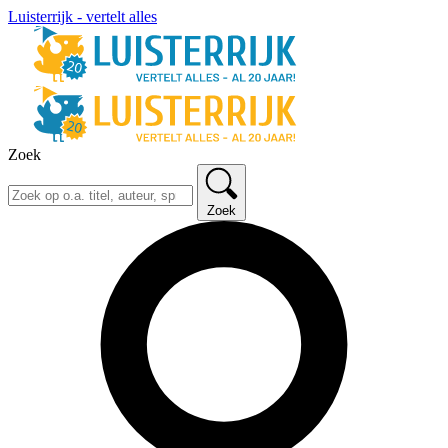
Luisterrijk - vertelt alles
Zoek
Zoek