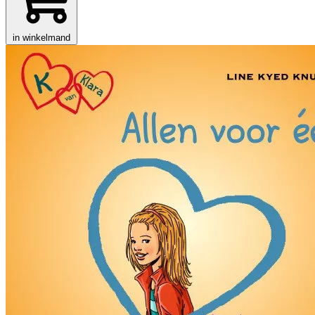
in winkelmand