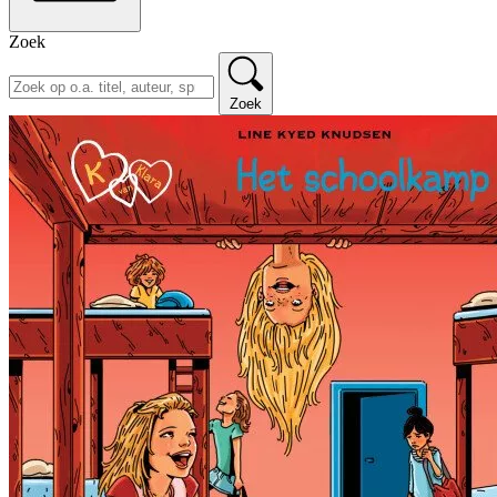
Zoek
Zoek