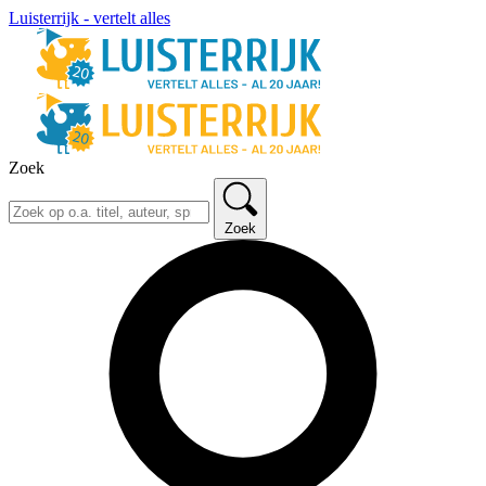
Luisterrijk - vertelt alles
Zoek
Zoek