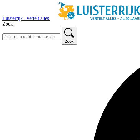
Luisterrijk - vertelt alles
Zoek
Zoek