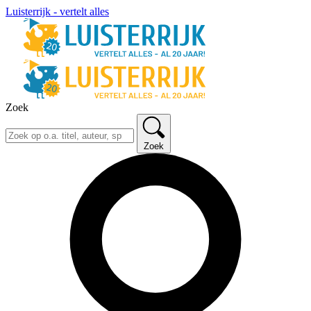
Luisterrijk - vertelt alles
Zoek
Zoek