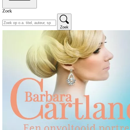
Zoek
Zoek