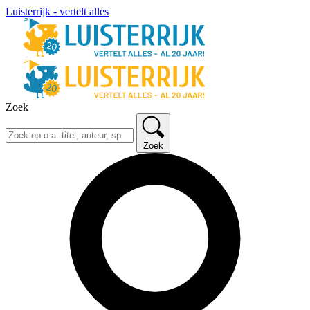
Luisterrijk - vertelt alles
Zoek
Zoek