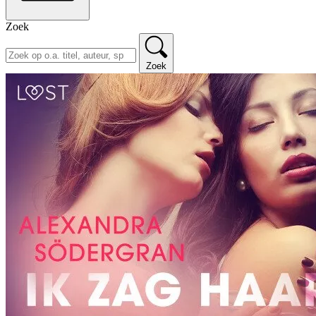
Zoek
Zoek