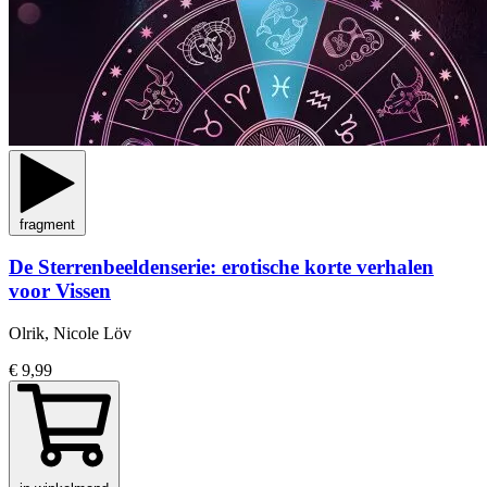
fragment
De Sterrenbeeldenserie: erotische korte verhalen
voor Vissen
Olrik, Nicole Löv
€ 9,99