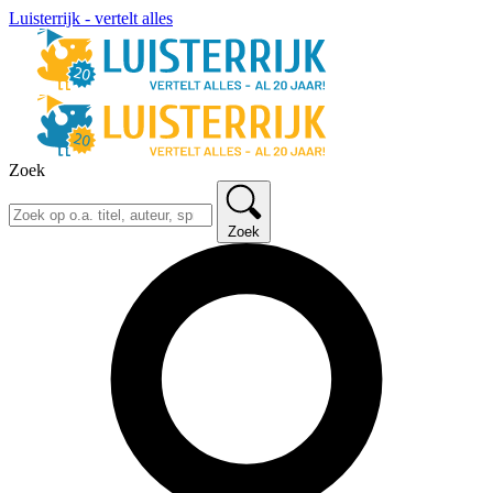
Luisterrijk - vertelt alles
Zoek
Zoek