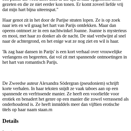
gezeten en die ze niet eerder kon tonen. Er komt zoveel liefde vrij
dat mijn hart bijna uiteenspat."
Haar genot zit in het door de Parijse straten lopen. Ze is op zoek
naar iets en wil graag het hart van Parijs ontdekken. Maar dan
opeens ontmoet ze in een nachtwinkel Joanne. Joanne is mysterieus
en mooi, met haar zo donker als de nacht. De stad verdwijnt al snel
naar de achtergrond, en het enige wat ze nog ziet en wil is haar.
'Ik zag haar dansen in Parijs' is een kort verhaal over vrouwelijke
verlangens en begeerten, dat vol zit met spannende ontmoetingen in
het hart van romantisch Parijs.
De Zweedse auteur Alexandra Södergran (pseudoniem) schrijft
korte verhalen. In haar teksten snijdt ze vaak taboes aan op een
spannende en verfrissende manier. Ze heeft een voorliefde voor
erotiek en benadert het genre op een manier die zowel verrassend als
onderhoudend is. Ze heeft inmiddels meer dan vijftien erotische
titels op haar naam staan.rn
Details