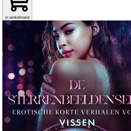
in winkelmand