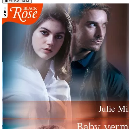
in winkelmand