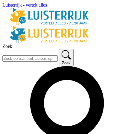
Luisterrijk - vertelt alles
Zoek
Zoek