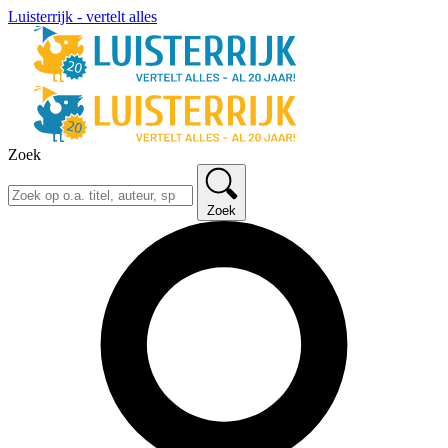
Luisterrijk - vertelt alles
Zoek
Zoek