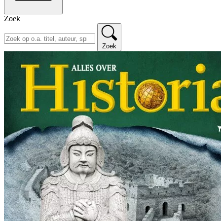
Zoek
Zoek