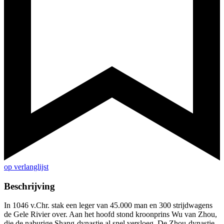
op verlanglijst
Beschrijving
In 1046 v.Chr. stak een leger van 45.000 man en 300 strijdwagens
de Gele Rivier over. Aan het hoofd stond kroonprins Wu van Zhou,
die de naburige Shang-dynastie al snel versloeg. De Zhou-dynastie