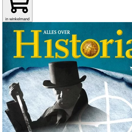
in winkelmand