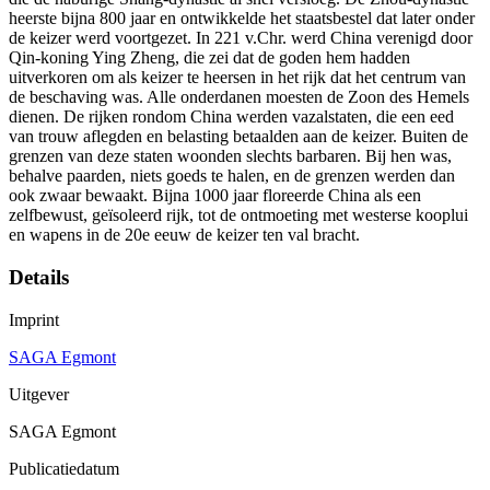
heerste bijna 800 jaar en ontwikkelde het staatsbestel dat later onder
de keizer werd voortgezet. In 221 v.Chr. werd China verenigd door
Qin-koning Ying Zheng, die zei dat de goden hem hadden
uitverkoren om als keizer te heersen in het rijk dat het centrum van
de beschaving was. Alle onderdanen moesten de Zoon des Hemels
dienen. De rijken rondom China werden vazalstaten, die een eed
van trouw aflegden en belasting betaalden aan de keizer. Buiten de
grenzen van deze staten woonden slechts barbaren. Bij hen was,
behalve paarden, niets goeds te halen, en de grenzen werden dan
ook zwaar bewaakt. Bijna 1000 jaar floreerde China als een
zelfbewust, geïsoleerd rijk, tot de ontmoeting met westerse kooplui
en wapens in de 20e eeuw de keizer ten val bracht.
Details
Imprint
SAGA Egmont
Uitgever
SAGA Egmont
Publicatiedatum