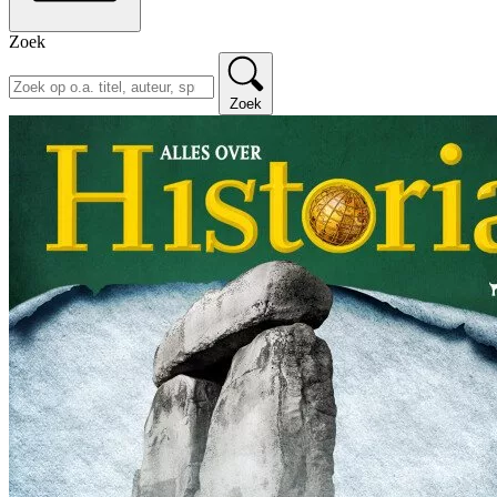
Zoek
Zoek