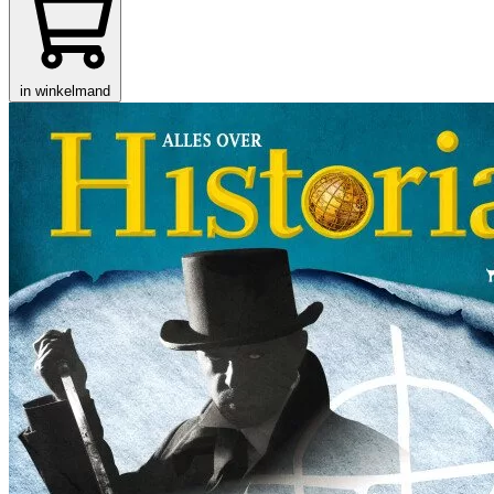
in winkelmand