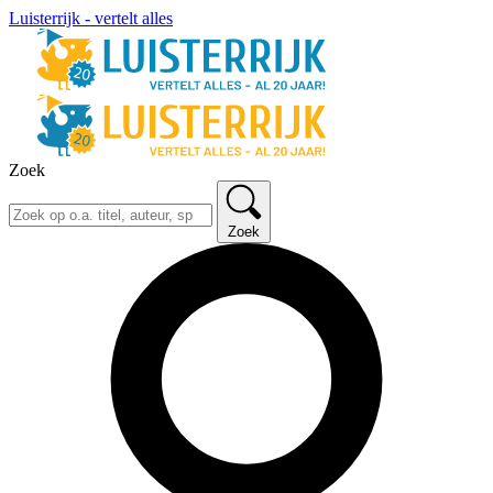
Luisterrijk - vertelt alles
Zoek
Zoek