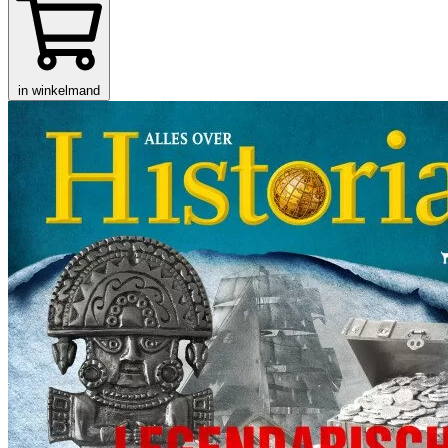
in winkelmand