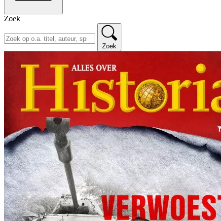
Zoek
Zoek