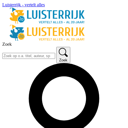
Luisterrijk - vertelt alles
Zoek
Zoek