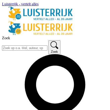
Luisterrijk - vertelt alles
Zoek
Zoek