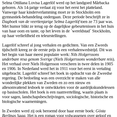
Selma Ottiliana Lovisa Lagerlöf werd op het landgoed Mårbacka
geboren. Als 14-jarige verlaat zij voor het eerst het platteland.
Vanwege haar kinderverlamming moet ze in Stockholm een
gymnastiek-behandeling ondergaan. Deze periode beschrijft ze in
Dagboek van de veertienjarige Selma Lagerlöf
toen ze 73 jaar was.
Met humor blikt ze terug op de dagelijkse gebeurtenissen in het huis
van haar oom en tante, op het leven in de ´wereldstad´ Stockholm,
op haar verliefdheid en teleurstellingen.
Lagerlöf schreef al jong verhalen en gedichten. Van een Zweeds
tijdschrift kreeg ze de eerste prijs in een verhalenwedstrijd. Dit was
het begin van haar meest populaire werk:
Nils Holgerssons
underbare resa genom Sverige
(
Niels Holgerssons wonderbare reis
).
Het verhaal over Niels Holgersson verscheen in twee delen in 1905
en 1906. In Nederland werd het in 1911 voor het eerst in vertaling
uitgebracht. Lagerlöf schreef het boek in opdracht van de Zweedse
regering. De bedoeling was een overzicht te maken van alle
wonderlijke plekken van Zweden en zo een nieuw en
allesomvattend lesboek te ontwikkelen voor de aardrijkskundelessen
op basisscholen. Het boek is een raamvertelling, waarin plaats is
voor sagen, landschapsbeschrijvingen, sociologische, historische en
biologische waarnemingen.
In Zweden werd zij ook beroemd door haar eerste boek:
Gösta
Berlings Saga
. Het is een roman voor volwassenen over geloof en