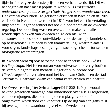
tijdschrift kreeg ze de eerste prijs in een verhalenwedstrijd. Dit was
het begin van haar meest populaire werk:
Nils Holgerssons
underbare resa genom Sverige
(
Niels Holgerssons wonderbare reis
).
Het verhaal over Niels Holgersson verscheen in twee delen in 1905
en 1906. In Nederland werd het in 1911 voor het eerst in vertaling
uitgebracht. Lagerlöf schreef het boek in opdracht van de Zweedse
regering. De bedoeling was een overzicht te maken van alle
wonderlijke plekken van Zweden en zo een nieuw en
allesomvattend lesboek te ontwikkelen voor de aardrijkskundelessen
op basisscholen. Het boek is een raamvertelling, waarin plaats is
voor sagen, landschapsbeschrijvingen, sociologische, historische en
biologische waarnemingen.
In Zweden werd zij ook beroemd door haar eerste boek:
Gösta
Berlings Saga
. Het is een roman voor volwassenen over geloof en
de verhoudingen tussen mensen. Lagerlöf publiceerde ook
Christuslegenden
, verhalen rond het leven van Christus en de stad
Jeruzalem. Daarnaast kwam een aantal kerstverhalen van haar uit.
De Zweedse schrijfster
Selma Lagerlöf
(1858-1940) is vooral
bekend geworden vanwege haar kinderboek over Niels Holgersson,
een boerenjongen, die, omdat hij dieren plaagt, voor straf
omgetoverd wordt door een kabouter. Op de rug van een gans reist
hij over zijn land, waardoor hij veel van Zweden leert.