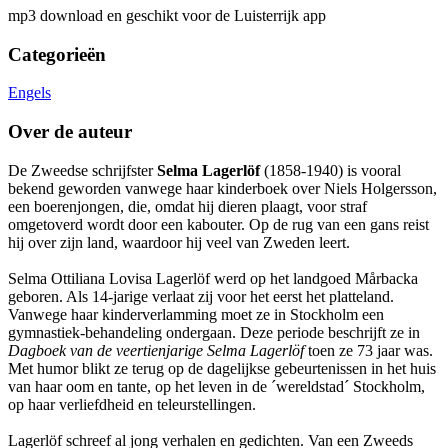
mp3 download en geschikt voor de Luisterrijk app
Categorieën
Engels
Over de auteur
De Zweedse schrijfster
Selma Lagerlöf
(1858-1940) is vooral
bekend geworden vanwege haar kinderboek over Niels Holgersson,
een boerenjongen, die, omdat hij dieren plaagt, voor straf
omgetoverd wordt door een kabouter. Op de rug van een gans reist
hij over zijn land, waardoor hij veel van Zweden leert.
Selma Ottiliana Lovisa Lagerlöf werd op het landgoed Mårbacka
geboren. Als 14-jarige verlaat zij voor het eerst het platteland.
Vanwege haar kinderverlamming moet ze in Stockholm een
gymnastiek-behandeling ondergaan. Deze periode beschrijft ze in
Dagboek van de veertienjarige Selma Lagerlöf
toen ze 73 jaar was.
Met humor blikt ze terug op de dagelijkse gebeurtenissen in het huis
van haar oom en tante, op het leven in de ´wereldstad´ Stockholm,
op haar verliefdheid en teleurstellingen.
Lagerlöf schreef al jong verhalen en gedichten. Van een Zweeds