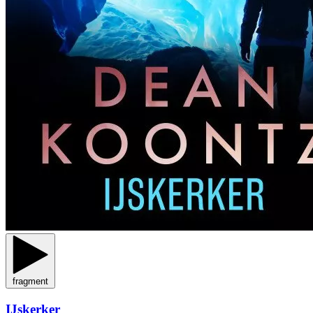
fragment
IJskerker