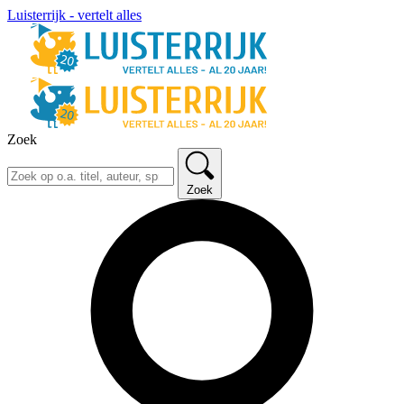
Luisterrijk - vertelt alles
Zoek
Zoek