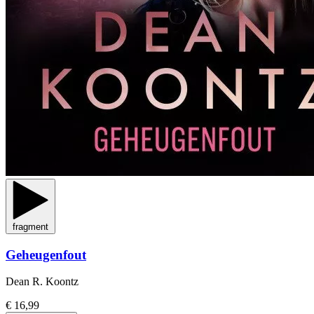
fragment
Geheugenfout
Dean R. Koontz
€ 16,99