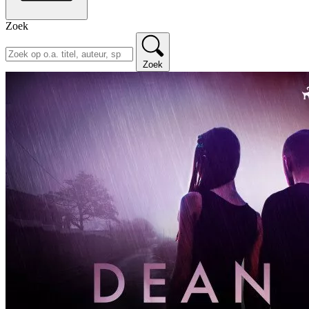
Zoek
Zoek