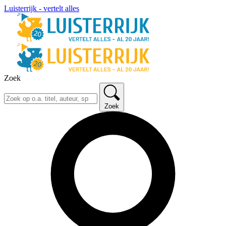
Luisterrijk - vertelt alles
Zoek
Zoek