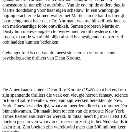
angststoornis, namelijk: autofobie. Van de ene op de andere dag is
Martie doodsbang voor haar eigen schaduw. In een wanhopige
poging erachter te komen wat er met Martie aan de hand is brengt
haar echtgenoot haar naar Dr. Ahriman, waarna hij zelf ook ineens
een merkwaardige fobie ontwikkelt. Samen proberen Martie en
Dusty hun nieuwe angsten te overwinnen en dit mysterie op te
lossen, maar de waarheid blijkt al snel beangstigender dan ze zelf
ooit hadden kunnen bedenken.
Geheugenfout is een van de meest sinistere en verontrustende
psychologische thrillers van Dean Koontz.
De Amerikaanse auteur Dean Ray Koontz (1945) staat bekend om
zijn spannende thrillers die vaak een vleugje horror, fantasy, science
fiction of satire bevatten. Veel van zijn werken bereikten de New
York Times-bestsellerlijst, waarvan meerdere direct op nummer één
binnenkwamen. Dit maakt hem tot een van de grootste New York
Times-bestsellerauteurs ter wereld. In totaal heeft hij maar liefst 105
boeken geschreven waarvan er meer dan zestig in het Nederlands te
lezen zijn. Zijn boeken zijn wereldwijd meer dan 500 miljoen keer