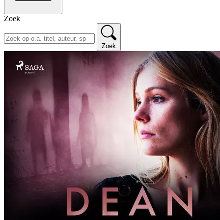
Zoek
Zoek