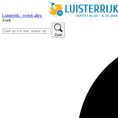
Luisterrijk - vertelt alles
Zoek
Zoek