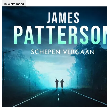
in winkelmand