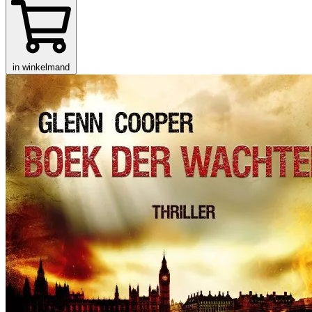
in winkelmand