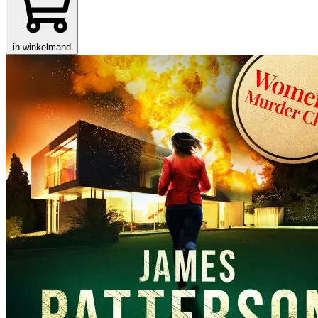
in winkelmand