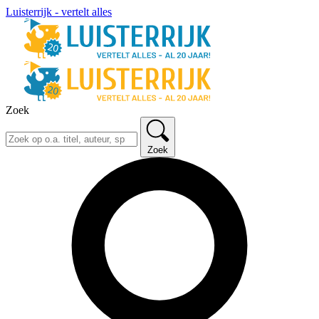
Luisterrijk - vertelt alles
Zoek
Zoek