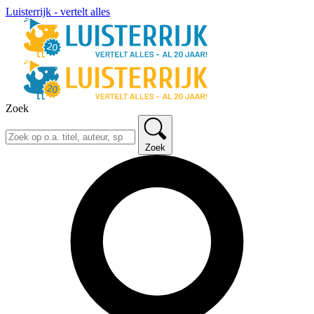
Luisterrijk - vertelt alles
Zoek
Zoek