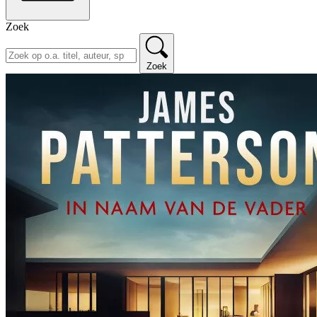
Zoek
Zoek