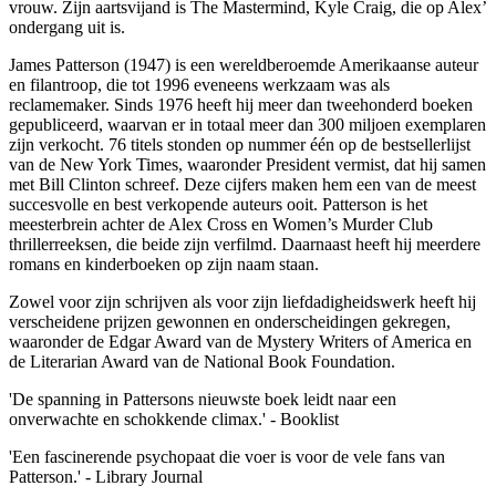
vrouw. Zijn aartsvijand is The Mastermind, Kyle Craig, die op Alex’
ondergang uit is.
James Patterson (1947) is een wereldberoemde Amerikaanse auteur
en filantroop, die tot 1996 eveneens werkzaam was als
reclamemaker. Sinds 1976 heeft hij meer dan tweehonderd boeken
gepubliceerd, waarvan er in totaal meer dan 300 miljoen exemplaren
zijn verkocht. 76 titels stonden op nummer één op de bestsellerlijst
van de New York Times, waaronder President vermist, dat hij samen
met Bill Clinton schreef. Deze cijfers maken hem een van de meest
succesvolle en best verkopende auteurs ooit. Patterson is het
meesterbrein achter de Alex Cross en Women’s Murder Club
thrillerreeksen, die beide zijn verfilmd. Daarnaast heeft hij meerdere
romans en kinderboeken op zijn naam staan.
Zowel voor zijn schrijven als voor zijn liefdadigheidswerk heeft hij
verscheidene prijzen gewonnen en onderscheidingen gekregen,
waaronder de Edgar Award van de Mystery Writers of America en
de Literarian Award van de National Book Foundation.
'De spanning in Pattersons nieuwste boek leidt naar een
onverwachte en schokkende climax.' - Booklist
'Een fascinerende psychopaat die voer is voor de vele fans van
Patterson.' - Library Journal