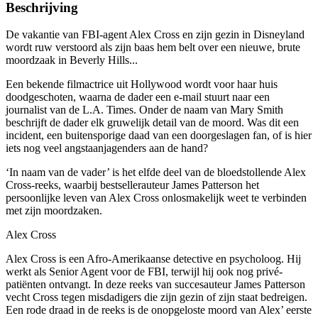
Beschrijving
De vakantie van FBI-agent Alex Cross en zijn gezin in Disneyland
wordt ruw verstoord als zijn baas hem belt over een nieuwe, brute
moordzaak in Beverly Hills...
Een bekende filmactrice uit Hollywood wordt voor haar huis
doodgeschoten, waarna de dader een e-mail stuurt naar een
journalist van de L.A. Times. Onder de naam van Mary Smith
beschrijft de dader elk gruwelijk detail van de moord. Was dit een
incident, een buitensporige daad van een doorgeslagen fan, of is hier
iets nog veel angstaanjagenders aan de hand?
‘In naam van de vader’ is het elfde deel van de bloedstollende Alex
Cross-reeks, waarbij bestsellerauteur James Patterson het
persoonlijke leven van Alex Cross onlosmakelijk weet te verbinden
met zijn moordzaken.
Alex Cross
Alex Cross is een Afro-Amerikaanse detective en psycholoog. Hij
werkt als Senior Agent voor de FBI, terwijl hij ook nog privé-
patiënten ontvangt. In deze reeks van succesauteur James Patterson
vecht Cross tegen misdadigers die zijn gezin of zijn staat bedreigen.
Een rode draad in de reeks is de onopgeloste moord van Alex’ eerste