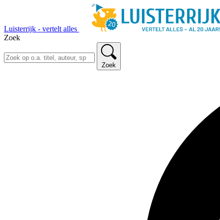
Luisterrijk - vertelt alles
Zoek
Zoek