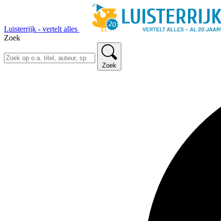
Luisterrijk - vertelt alles
Zoek
Zoek