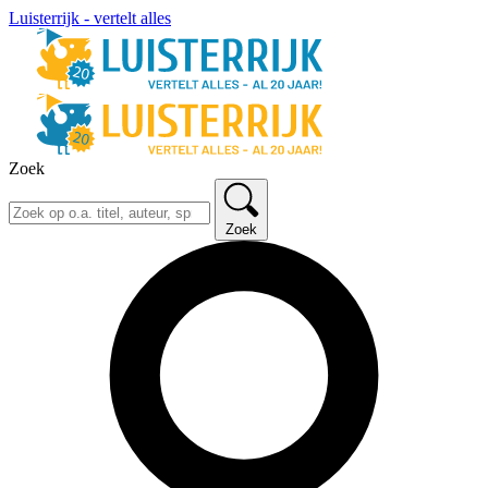
Luisterrijk - vertelt alles
Zoek
Zoek