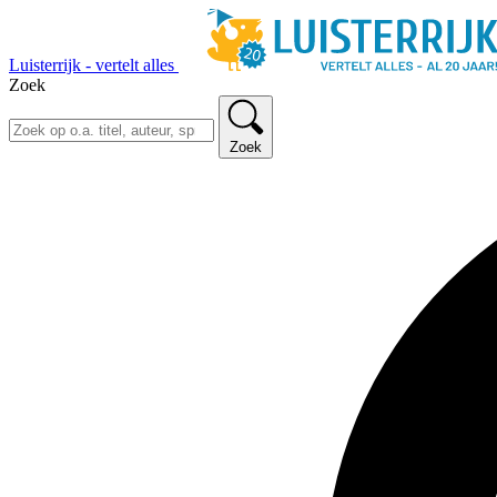
Luisterrijk - vertelt alles
Zoek
Zoek