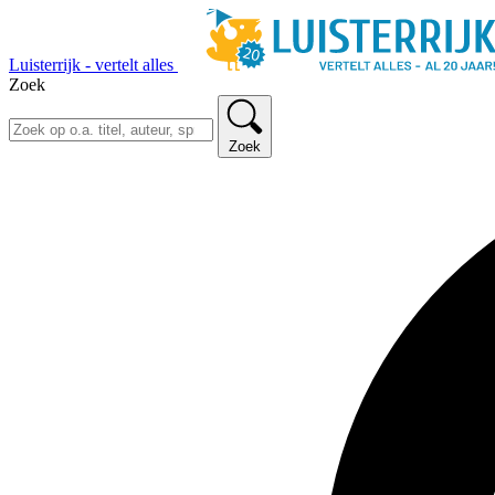
Luisterrijk - vertelt alles
Zoek
Zoek