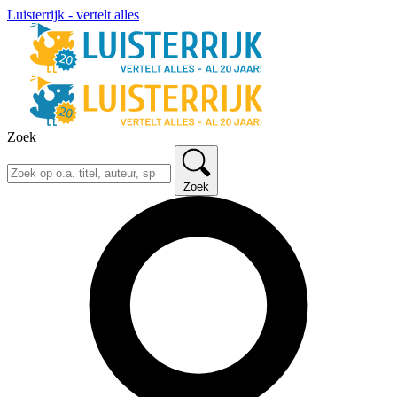
Luisterrijk - vertelt alles
Zoek
Zoek