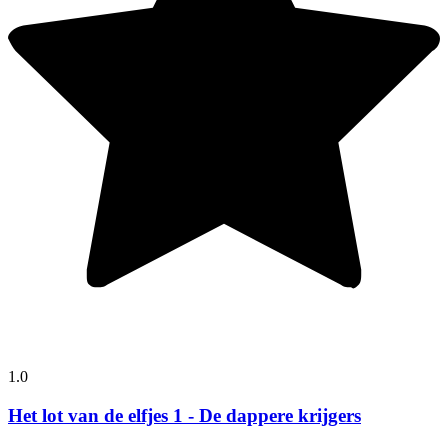
1.0
Het lot van de elfjes 1 - De dappere krijgers