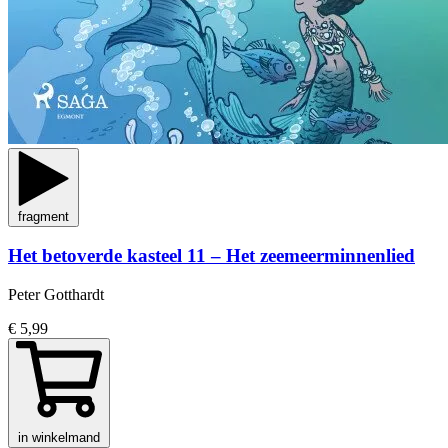
fragment
Het betoverde kasteel 11 – Het zeemeerminnenlied
Peter Gotthardt
€ 5,99
in winkelmand