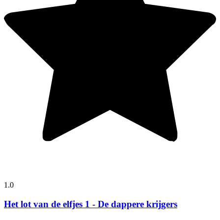
1.0
Het lot van de elfjes 1 - De dappere krijgers