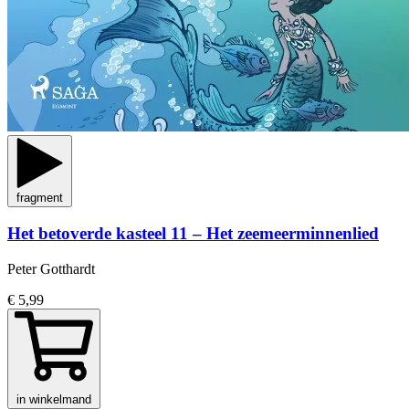
fragment
Het betoverde kasteel 11 – Het zeemeerminnenlied
Peter Gotthardt
€ 5,99
in winkelmand