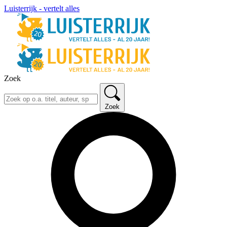
Luisterrijk - vertelt alles
Zoek
Zoek