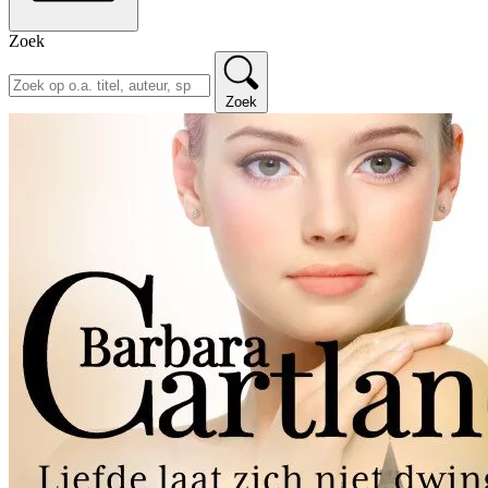
Zoek
Zoek