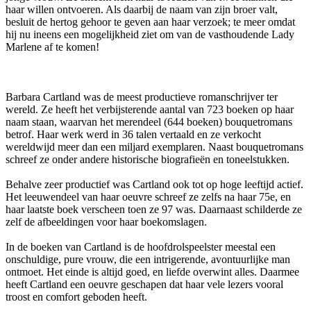
haar willen ontvoeren. Als daarbij de naam van zijn broer valt,
besluit de hertog gehoor te geven aan haar verzoek; te meer omdat
hij nu ineens een mogelijkheid ziet om van de vasthoudende Lady
Marlene af te komen!
Barbara Cartland was de meest productieve romanschrijver ter
wereld. Ze heeft het verbijsterende aantal van 723 boeken op haar
naam staan, waarvan het merendeel (644 boeken) bouquetromans
betrof. Haar werk werd in 36 talen vertaald en ze verkocht
wereldwijd meer dan een miljard exemplaren. Naast bouquetromans
schreef ze onder andere historische biografieën en toneelstukken.
Behalve zeer productief was Cartland ook tot op hoge leeftijd actief.
Het leeuwendeel van haar oeuvre schreef ze zelfs na haar 75e, en
haar laatste boek verscheen toen ze 97 was. Daarnaast schilderde ze
zelf de afbeeldingen voor haar boekomslagen.
In de boeken van Cartland is de hoofdrolspeelster meestal een
onschuldige, pure vrouw, die een intrigerende, avontuurlijke man
ontmoet. Het einde is altijd goed, en liefde overwint alles. Daarmee
heeft Cartland een oeuvre geschapen dat haar vele lezers vooral
troost en comfort geboden heeft.