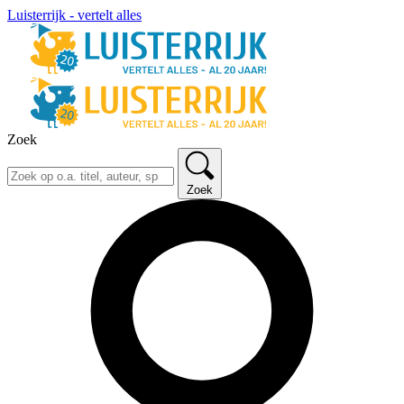
Luisterrijk - vertelt alles
Zoek
Zoek