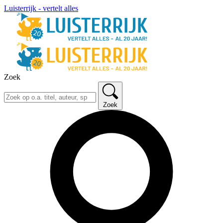
Luisterrijk - vertelt alles
Zoek
Zoek