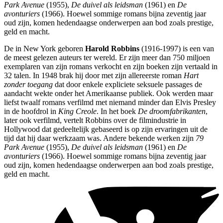
Park Avenue
(1955),
De duivel als leidsman
(1961) en
De
avonturiers
(1966). Hoewel sommige romans bijna zeventig jaar
oud zijn, komen hedendaagse onderwerpen aan bod zoals prestige,
geld en macht.
De in New York geboren
Harold Robbins
(1916-1997) is een van
de meest gelezen auteurs ter wereld. Er zijn meer dan 750 miljoen
exemplaren van zijn romans verkocht en zijn boeken zijn vertaald in
32 talen. In 1948 brak hij door met zijn allereerste roman
Hart
zonder toegang
dat door enkele expliciete seksuele passages de
aandacht wekte onder het Amerikaanse publiek. Ook werden maar
liefst twaalf romans verfilmd met niemand minder dan Elvis Presley
in de hoofdrol in
King Creole
. In het boek
De droomfabrikanten
,
later ook verfilmd, vertelt Robbins over de filmindustrie in
Hollywood dat gedeeltelijk gebaseerd is op zijn ervaringen uit de
tijd dat hij daar werkzaam was. Andere bekende werken zijn
79
Park Avenue
(1955),
De duivel als leidsman
(1961) en
De
avonturiers
(1966). Hoewel sommige romans bijna zeventig jaar
oud zijn, komen hedendaagse onderwerpen aan bod zoals prestige,
geld en macht.