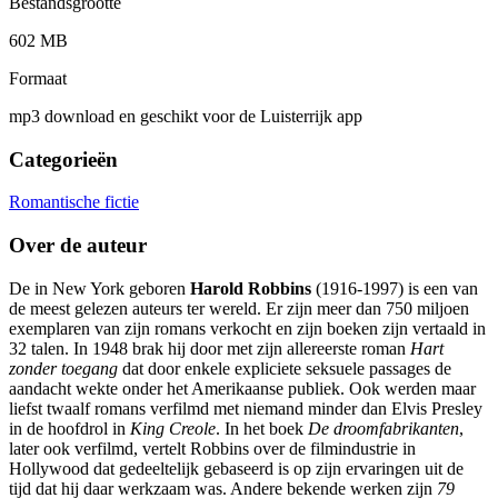
Bestandsgrootte
602 MB
Formaat
mp3 download en geschikt voor de Luisterrijk app
Categorieën
Romantische fictie
Over de auteur
De in New York geboren
Harold Robbins
(1916-1997) is een van
de meest gelezen auteurs ter wereld. Er zijn meer dan 750 miljoen
exemplaren van zijn romans verkocht en zijn boeken zijn vertaald in
32 talen. In 1948 brak hij door met zijn allereerste roman
Hart
zonder toegang
dat door enkele expliciete seksuele passages de
aandacht wekte onder het Amerikaanse publiek. Ook werden maar
liefst twaalf romans verfilmd met niemand minder dan Elvis Presley
in de hoofdrol in
King Creole
. In het boek
De droomfabrikanten
,
later ook verfilmd, vertelt Robbins over de filmindustrie in
Hollywood dat gedeeltelijk gebaseerd is op zijn ervaringen uit de
tijd dat hij daar werkzaam was. Andere bekende werken zijn
79