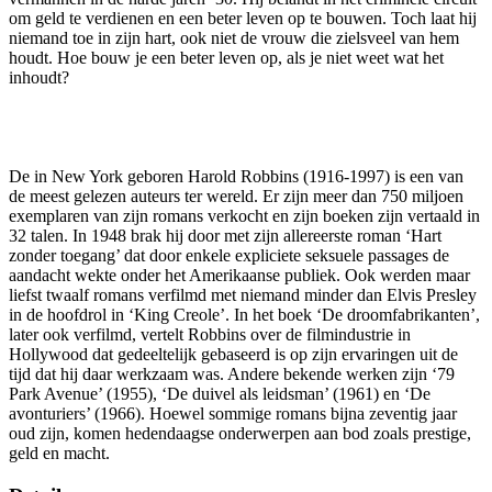
om geld te verdienen en een beter leven op te bouwen. Toch laat hij
niemand toe in zijn hart, ook niet de vrouw die zielsveel van hem
houdt. Hoe bouw je een beter leven op, als je niet weet wat het
inhoudt?
De in New York geboren Harold Robbins (1916-1997) is een van
de meest gelezen auteurs ter wereld. Er zijn meer dan 750 miljoen
exemplaren van zijn romans verkocht en zijn boeken zijn vertaald in
32 talen. In 1948 brak hij door met zijn allereerste roman ‘Hart
zonder toegang’ dat door enkele expliciete seksuele passages de
aandacht wekte onder het Amerikaanse publiek. Ook werden maar
liefst twaalf romans verfilmd met niemand minder dan Elvis Presley
in de hoofdrol in ‘King Creole’. In het boek ‘De droomfabrikanten’,
later ook verfilmd, vertelt Robbins over de filmindustrie in
Hollywood dat gedeeltelijk gebaseerd is op zijn ervaringen uit de
tijd dat hij daar werkzaam was. Andere bekende werken zijn ‘79
Park Avenue’ (1955), ‘De duivel als leidsman’ (1961) en ‘De
avonturiers’ (1966). Hoewel sommige romans bijna zeventig jaar
oud zijn, komen hedendaagse onderwerpen aan bod zoals prestige,
geld en macht.