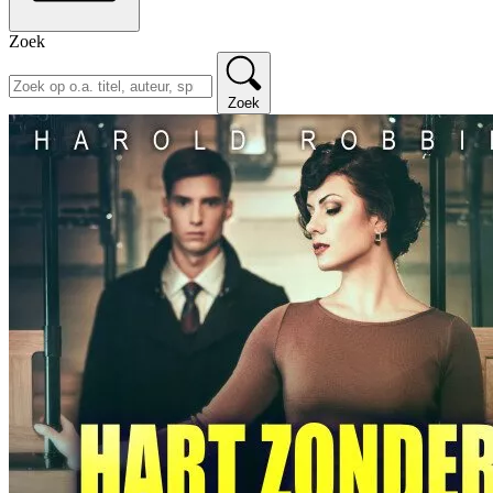
Zoek
Zoek