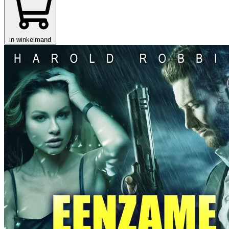
in winkelmand